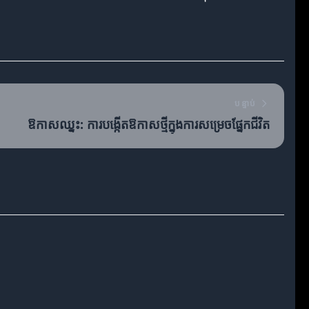
បន្ទាប់
ឱកាសឈ្នះ: ការបង្កើតឱកាសថ្មីក្នុងការសម្រេចផ្នែកជីវិត