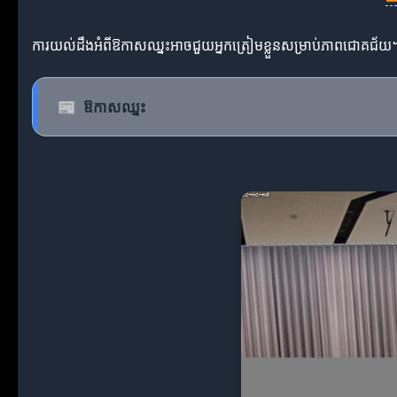
ការយល់ដឹងអំពីឱកាសឈ្នះអាចជួយអ្នកត្រៀមខ្លួនសម្រាប់ភាពជោគជ័យ។ 
📰
ឱកាសឈ្នះ