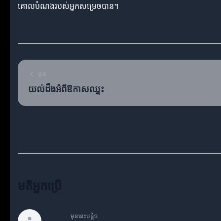
គោលបំណងរបស់អ្នកសម្រេចបាន។
មុន
យល់ដឹងអំពីឱកាសឈ្នះ
មតិអ្នកប្រើ
Sarah
មុននេះបន្តិច