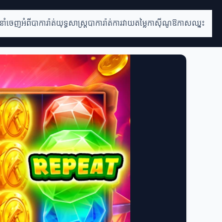
នាំចេញអំពីបាការ៉ាត់
យុទ្ធសាស្ត្របាការ៉ាត់
ការវាយតម្លៃកាស៊ីណូ
ឱកាសឈ្នះ