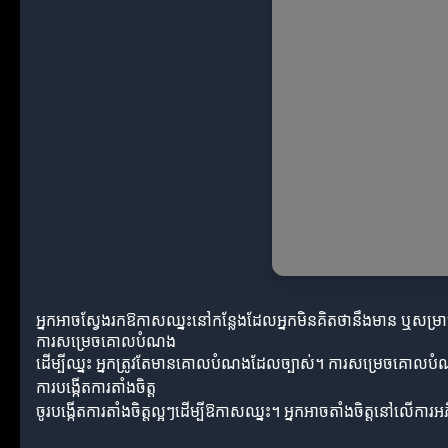
អ្នកអាចស្វែងរកឱកាសឈ្នះនៅកន្លែងដែលអ្នកមិនគិតថានឹងមាន ឬសម្រាប់អ្ន
ការសម្រេចគោលបំណង
ដើម្បីឈ្នះ អ្នកត្រូវតែមានគោលបំណងដែលច្បាស់។ ការសម្រេចគោលប
ការបង្កើតការតាំងចិត្ត
ចូរ​បង្កើតការតាំងចិត្តល្អៗដើម្បីឱកាសឈ្នះ។ អ្នកអាចតាំងចិត្តនៅលើការអ