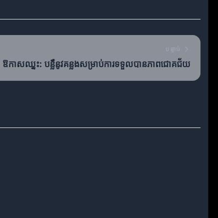
បន្ទាប់
ឱកាសឈ្នះ: បន្លឺនូវគន្លងសម្រាប់ការទទួលបានភាពជោគជ័យ