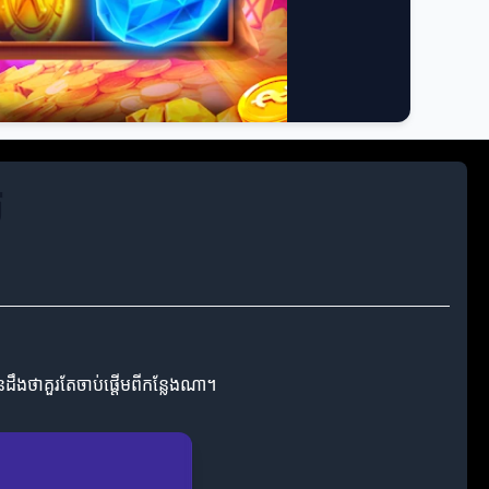
យ
មិនដឹងថាគួរតែចាប់ផ្តើមពីកន្លែងណា។