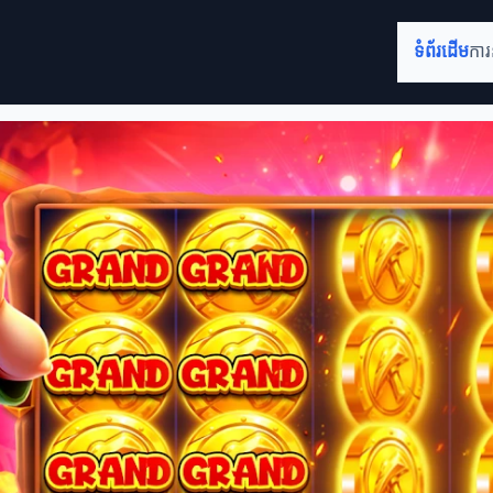
ទំព័រដើម
ការ