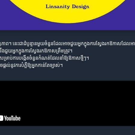
រសិទ្ធភាព។ នេះជាដំបូន្មានមួយចំនួនដែលអាចជួយអ្នកក្នុងការស្វែងរកឱកាសដែលអាច
ឹងជួយអ្នកក្នុងការស្វែងរកឱកាសត្រឹមត្រូវ។
ម្រាប់ការបង្កើតចំនួនកំណត់ដែលនាំឱ្យឱកាសថ្មីៗ។
់នូវការបំភ្លឺឱ្យអ្នកកាន់តែច្បាស់។