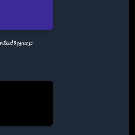
នឹងនាំឱ្យអ្នកឈ្នះ: