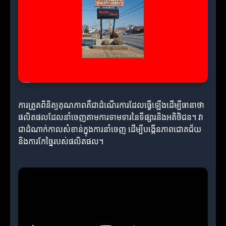
ការត្រួតពិនិត្យគុណភាពគឺជាដំណើរការដែលធ្វើឡើងដើម្បីធានាថា
ផលិតផលដែលនាំចេញតាមការទាមទារនៃទីផ្សារនិងអតិថិជន។ វា
ជាដំណាក់កាលសំខាន់ក្នុងការនាំចេញ ដើម្បីបង្កើនភាពជោគជ័យ
និងការកែច្នៃរបស់ផលិតផល។