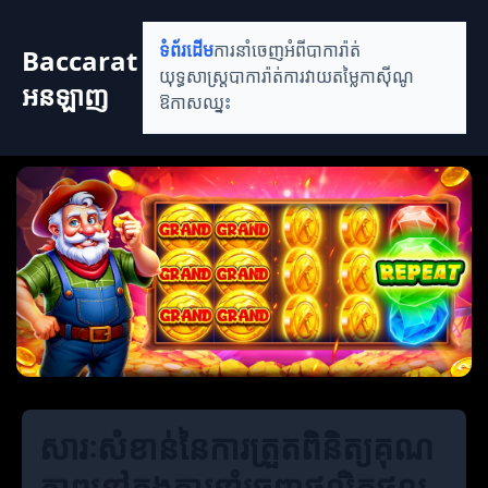
ទំព័រដើម
ការនាំចេញអំពីបាការ៉ាត់
Baccarat
យុទ្ធសាស្ត្របាការ៉ាត់
ការវាយតម្លៃកាស៊ីណូ
អនឡាញ
ឱកាសឈ្នះ
សារៈសំខាន់នៃការត្រួតពិនិត្យគុណ
ភាពនៅក្នុងការនាំចេញផលិតផល