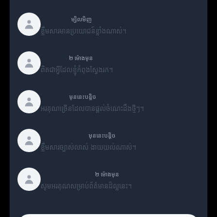
Emma
ម្សិលមិញ
ខ្លឹមសារមានប្រយោជន៍ខ្លាំងណាស់។
David
២ ម៉ោងមុន
ពិតជាអ្វីដែលខ្ញុំកំពុងស្វែងរក។
Olivia
មុននេះបន្តិច
អរគុណច្រើនដែលបានផ្តល់ចំណេះដឹងថ្មីៗ។
TechExpert
មុននេះបន្តិច
ខ្លឹមសារច្បាស់លាស់ ងាយយល់ណាស់។
WebExplorer
២ ម៉ោងមុន
សូមអរគុណសម្រាប់ព័ត៌មានដ៏ល្អនេះ។