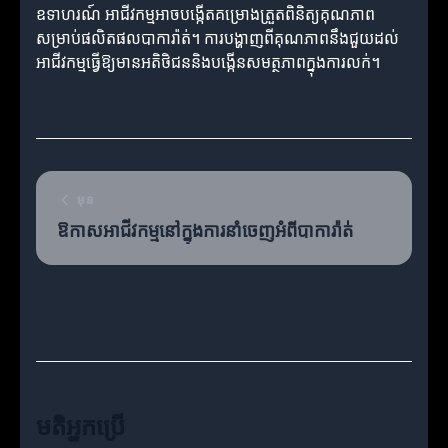
ឧទាហរណ៍ អាជីវកម្មអាចបង្កើតគម្រោងត្រួតពិនិត្យគុណភាព
សម្រាប់ផលិតផលបាការ៉ាត់។ ការបង្ហាញពីគុណភាពនឹងជួយដល់
អាជីវកម្មធ្វើឱ្យមានអតិថិជននិងបង្កើនសមត្ថភាពក្នុងការលក់។
មុន
ឱកាសអាជីវកម្មនៅក្នុងការនាំចេញអំពីបាការ៉ាត់
មតិអ្នកប្រើ