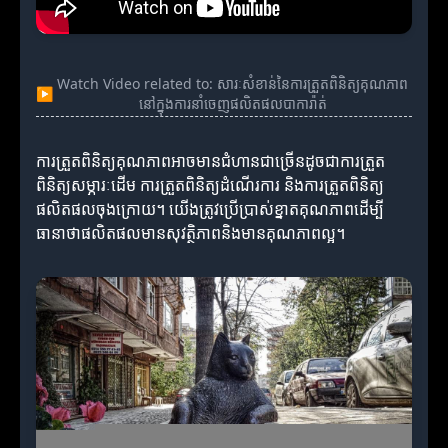
Watch Video related to: សារៈសំខាន់នៃការត្រួតពិនិត្យគុណភាព
▶
នៅក្នុងការនាំចេញផលិតផលបាការ៉ាត់
ការត្រួតពិនិត្យគុណភាពអាចមានជំហានជាច្រើនដូចជាការត្រួត
ពិនិត្យសម្ភារៈដើម ការត្រួតពិនិត្យដំណើរការ និងការត្រួតពិនិត្យ
ផលិតផលចុងក្រោយ។ យើងត្រូវប្រើប្រាស់ខ្នាតគុណភាពដើម្បី
ធានាថាផលិតផលមានសុវត្ថិភាពនិងមានគុណភាពល្អ។