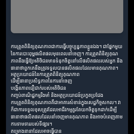
ការត្រួតពិនិត្យគុណភាពជាការធ្វើបច្ចុប្បន្នភាពខ្លួនឯង។ ជាផ្នែកមួយ
នៃការបោះពុម្ពផលិតផលមុនពេលនាំចេញ។ ការត្រួតពិនិត្យគុណ
ភាពនឹងធ្វើឱ្យអតិថិជនមានទំនុកចិត្តនៅលើផលិតផលរបស់អ្នក និង
ធានាថាពួកគេនឹងត្រូវទទួលបានផលិតផលដែលមានគុណភាព។
អត្ថប្រយោជន៍នៃការត្រួតពិនិត្យគុណភាព
ដើម្បីធានាប្រសិទ្ធភាពនៃការនាំចេញ
បង្កើនភាពជឿជាក់របស់អតិថិជន
កញ្ចប់ពាណិជ្ជកម្មរឹងមាំ និងអត្ថប្រយោជន៍ប្រកួតប្រជែង
ការត្រួតពិនិត្យគុណភាពគឺជាអាគារសំខាន់ក្នុងសេដ្ឋកិច្ចសកល។ វា
ក៏ជាការទទួលខុសត្រូវដែលអាជីវកម្មគួរតែយកចិត្តទុកដាក់ដើម្បី
ធានាថាផលិតផលដែលនាំចេញមានគុណភាព និងអាចបំពេញតាម
ការទាមទាររបស់ទីផ្សារ។
គម្រោងនានាដែលអាចធ្វើបាន