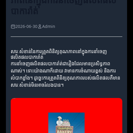
បាការ៉ាត់
2026-06-30
Admin
សារៈសំខាន់នៃការត្រួតពិនិត្យគុណភាពនៅក្នុងការនាំចេញ
ផលិតផលបាការ៉ាត់
ការនាំចេញផលិតផលបាការ៉ាត់ជារឿងដែលមានប្រសិទ្ធភាព
ណាស់។ ទោះយ៉ាងណាក៏ដោយ វាមានការចំណាយខ្ពស់ និងការ
លំបាកខ្លាំង។ ដូច្នេះការត្រួតពិនិត្យគុណភាពរបស់ផលិតផលគឺមាន
សារៈសំខាន់មិនអាចរំលងបាន។