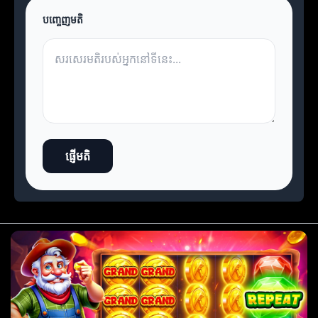
បញ្ចេញមតិ
ផ្ញើមតិ