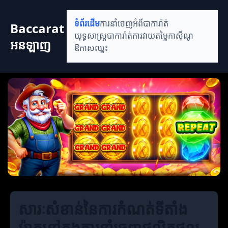
ទំព័រដើម
ការនាំចេញអំពីបាការ៉ាត់
Baccarat
យុទ្ធសាស្ត្របាការ៉ាត់
ការវាយតម្លៃកាស៊ីណូ
អនឡាញ
ឱកាសឈ្នះ
សារៈសំខាន់នៃការកំណត់ទីតាំង
ម៉ាកនៅក្នុងការនាំចេញផលិតផល