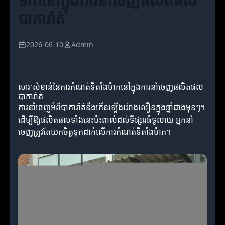
បាការ៉ាត់
2026-06-10
Admin
សារៈសំខាន់នៃការកំណត់ទីតាំងម៉ាកនៅក្នុងការនាំចេញផលិតផល
បាការ៉ាត់
ការនាំចេញអំពីបាការ៉ាត់នឹងកើនឡើងយ៉ាងលឿនក្នុងឆ្នាំជាងមុនៗ។
ដើម្បីឱ្យផលិតផលទាំងនេះប៉ះពាល់ដល់ទីផ្សារធំទូលាយ អ្នកនាំ
ចេញត្រូវតែយកចិត្តទុកដាក់លើការកំណត់ទីតាំងម៉ាក។