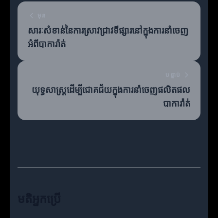
មុន
សារៈសំខាន់នៃការស្រាវជ្រាវទីផ្សារនៅក្នុងការនាំចេញ
អំពីបាការ៉ាត់
បន្ទាប់
យុទ្ធសាស្ត្រដើម្បីជោគជ័យក្នុងការនាំចេញផលិតផល
បាការ៉ាត់
មតិអ្នកប្រើ