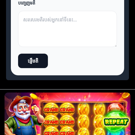
បញ្ចេញមតិ
ផ្ញើមតិ