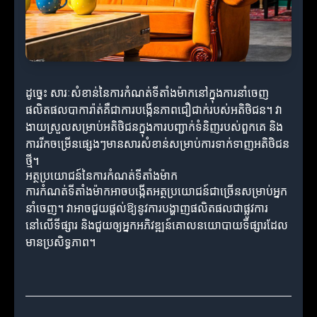
ដូច្នេះ សារៈសំខាន់នៃការកំណត់ទីតាំងម៉ាកនៅក្នុងការនាំចេញ
ផលិតផលបាការ៉ាត់គឺជាការបង្កើនភាពជឿជាក់របស់អតិថិជន។ វា
ងាយស្រួលសម្រាប់អតិថិជនក្នុងការបញ្ជាក់ទំនិញរបស់ពួកគេ និង
ការរីកចម្រើនផ្សេងៗមានសារសំខាន់សម្រាប់ការទាក់ទាញអតិថិជន
ថ្មី។
អត្ថប្រយោជន៍នៃការកំណត់ទីតាំងម៉ាក
ការកំណត់ទីតាំងម៉ាកអាចបង្កើតអត្ថប្រយោជន៍ជាច្រើនសម្រាប់អ្នក
នាំចេញ។ វាអាចជួយផ្ដល់ឱ្យនូវការបង្ហាញផលិតផលជាផ្លូវការ
នៅលើទីផ្សារ និងជួយឲ្យអ្នកអភិវឌ្ឍន៍គោលនយោបាយទីផ្សារដែល
មានប្រសិទ្ធភាព។