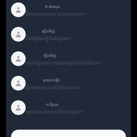
Emma
២ ម៉ោងមុន
ខ្លឹមសារច្បាស់លាស់ ងាយយល់ណាស់។
Chris
ម្សិលមិញ
ពិតជាអ្វីដែលខ្ញុំកំពុងស្វែងរក។
David
ម្សិលមិញ
អត្ថបទល្អណាស់! អរគុណសម្រាប់ការចែករំលែក។
Jenny
មុននេះបន្តិច
ខ្លឹមសារមានប្រយោជន៍ខ្លាំងណាស់។
Sophia
៣ ថ្ងៃមុន
សូមអរគុណសម្រាប់ព័ត៌មានដ៏ល្អនេះ។