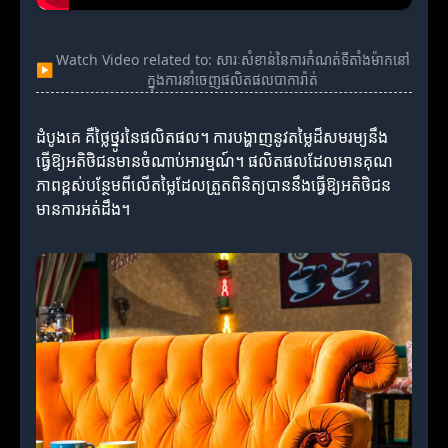
Watch Video related to: សារៈសំខាន់នៃការកំណត់ទីតាំងម៉ាកនៅ
▶
ក្នុងការនាំចេញផលិតផលបាការ៉ាត់
ដំបូងគេ គឺថ្លៃថ្នូរនៃផលិតផល។ ការបង្ហាញនូវតម្លៃដ៏សមរម្យនឹង
ធ្វើឱ្យអតិថិជនមានចំណាប់អារម្មណ៍។ ផលិតផលដែលមានគុណ
ភាពខ្ពស់បន្ថែមពីលើតម្លៃដែលត្រួតពិនិត្យបាននឹងធ្វើឱ្យអតិថិជន
មានការ​អត់ដឹង។