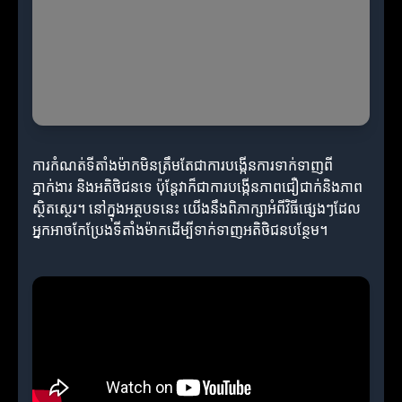
ការកំណត់ទីតាំងម៉ាកមិនត្រឹមតែជាការបង្កើនការទាក់ទាញពី
ភ្នាក់ងារ និងអតិថិជនទេ ប៉ុន្តែវាក៏ជាការបង្កើនភាពជឿជាក់និងភាព
ស្ថិតស្ថេរ។ នៅក្នុងអត្ថបទនេះ យើងនឹងពិភាក្សាអំពីវិធីផ្សេងៗដែល
អ្នកអាចកែប្រែងទីតាំងម៉ាកដើម្បីទាក់ទាញអតិថិជនបន្ថែម។