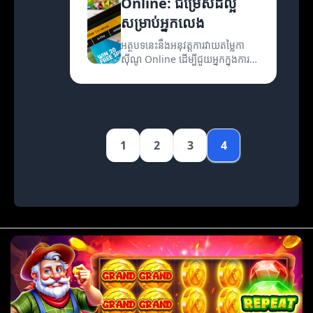
Online: ជម្រើសដ៏ល្អ
សម្រាប់អ្នកលេង
អត្ថបទនេះនឹងអនុវត្តការវាយតម្លៃកា
ស៊ីណូ Online ដើម្បីជួយអ្នកក្នុងការ
ទទួលបានបទពិសោធន៍ល្អបំផុត។
1
2
3
4