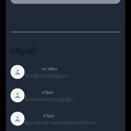
មតិអ្នកប្រើ
Sarah
១០ នាទីមុន
ពិតជាអ្វីដែលខ្ញុំកំពុងស្វែងរក។
Olivia
៣ ថ្ងៃមុន
នឹងតាមដានរាល់អត្ថបទបន្តទៀត។
Emma
៣ ថ្ងៃមុន
អត្ថបទល្អណាស់! អរគុណសម្រាប់ការចែករំលែក។