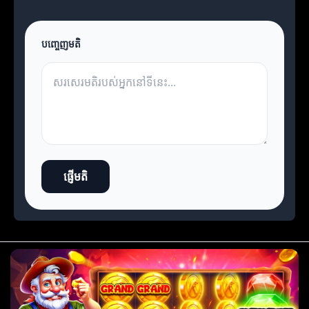
បញ្ចេញមតិ
ផ្ញើមតិ