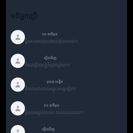
មតិអ្នកប្រើ
Kevin
១០ នាទីមុន
ខ្លឹមសារមានប្រយោជន៍ខ្លាំងណាស់។
Daniel
ម្សិលមិញ
ពិតជាអ្វីដែលខ្ញុំកំពុងស្វែងរក។
User_88
មុននេះបន្តិច
នឹងតាមដានរាល់អត្ថបទបន្តទៀត។
Emma
១០ នាទីមុន
ខ្លឹមសារច្បាស់លាស់ ងាយយល់ណាស់។
David
ម្សិលមិញ