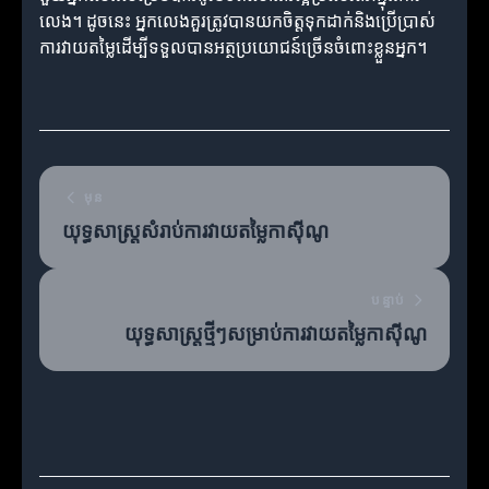
លេង។ ដូចនេះ អ្នកលេងគួរត្រូវបានយកចិត្តទុកដាក់និងប្រើប្រាស់
ការវាយតម្លៃដើម្បីទទួលបានអត្ថប្រយោជន៍ច្រើនចំពោះខ្លួនអ្នក។
មុន
យុទ្ធសាស្ត្រសំរាប់ការវាយតម្លៃកាស៊ីណូ
បន្ទាប់
យុទ្ធសាស្ត្រ​ថ្មីៗសម្រាប់​ការវាយតម្លៃ​កាស៊ីណូ