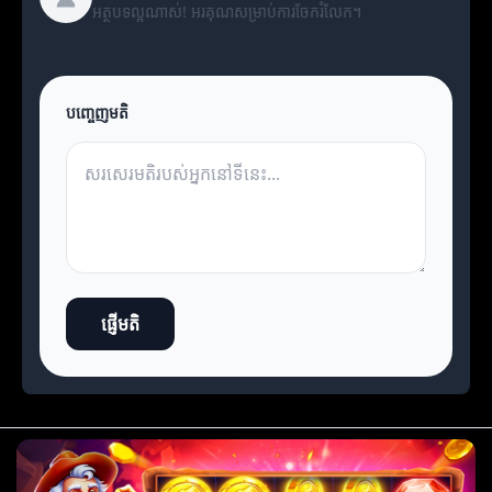
អត្ថបទល្អណាស់! អរគុណសម្រាប់ការចែករំលែក។
បញ្ចេញមតិ
ផ្ញើមតិ