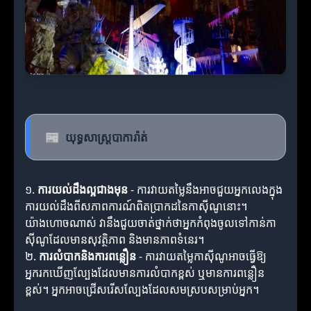
📰
យុទ្ធសាស្ត្របាការ៉ាត់
១.
ការយល់ដឹងល្អជាងមុន
- ការវាយតម្លៃនឹងអាចជួយអ្នកលេងក្នុង
ការយល់ដឹងពីសភាពការណ៍ពិតប្រាកដនៃកាស៊ីណូនោះ។
យ៉ាងហោចណាស់ វានឹងជួយចាត់ថ្នាក់ថាអ្នកកំពុងចូលទៅកាន់កា
ស៊ីណូដែលមានសុវត្ថិភាព និងមានភាពទំនេរ។
២.
ការលំបាកនិងការពន្លឿន
- ការវាយតម្លៃកាស៊ីណូអាចធ្វើឱ្យ
អ្នករកឃើញល្បែងដែលមានការលំបាកខ្ពស់ ឬមានការពន្លឿន
ខ្ពស់។ អ្នកអាចជ្រើសរើសល្បែងដែលសមស្របសម្រាប់អ្នក។